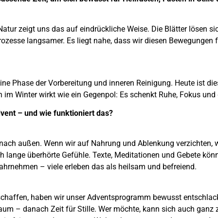
atur zeigt uns das auf eindrückliche Weise. Die Blätter lösen si
 Prozesse langsamer. Es liegt nahe, dass wir diesen Bewegunge
ine Phase der Vorbereitung und inneren Reinigung. Heute ist dies
ten im Winter wirkt wie ein Gegenpol: Es schenkt Ruhe, Fokus un
vent – und wie funktioniert das?
 nach außen. Wenn wir auf Nahrung und Ablenkung verzichten, w
 lange überhörte Gefühle. Texte, Meditationen und Gebete könn
ahrnehmen – viele erleben das als heilsam und befreiend.
schaffen, haben wir unser Adventsprogramm bewusst entschlackt.
aum – danach Zeit für Stille. Wer möchte, kann sich auch ganz