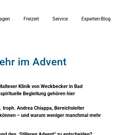
agen
Freizeit
Service
Experten-Blog
kehr im Advent
 Malteser Klinik von Weckbecker in Bad
spirituelle Begleitung gehören hier
. troph. Andrea Chiappa, Bereichsleiter
den können – und warum weniger manchmal mehr
 und den „Stilleren Advent“ zu entscheiden?