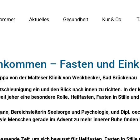
ommer
Aktuelles
Gesundheit
Kur & Co.
T
 ankommen – Fasten und Ein
ppa von der Malteser Klinik von Weckbecker, Bad Brückenau
schleunigung ein und den Blick nach innen zu richten. In der
t jeher eine besondere Rolle. Heilfasten, Fasten in Stille und 
nn, Bereichsleiterin Seelsorge und Psychologie, und Dipl. oec
er, wie Menschen gerade im Advent zu mehr innerer Ruhe fin
ssende Zeit, um sich bewusst für Heilfasten, Fasten in Stille