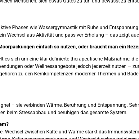
ft vielen Menschen, sich etwas Gutes zu tun und bewusst zu ents
ich aktive Phasen wie Wassergymnastik mit Ruhe und Entspannun
ein Wechsel aus Aktivität und passiver Erholung – das zeigt auc
orpackungen einfach so nutzen, oder braucht man ein Reze
lt es sich um eine klar definierte therapeutische Maßnahme, die 
ndungen oder Wellnessangebote jedoch jederzeit nutzen – zur
e gehören zu den Kernkompetenzen moderner Thermen und Bäder
gnet – sie verbinden Wärme, Berührung und Entspannung. Sehr
en beim Stressabbau und beruhigen das gesamte System.
tem?
pie: Wechsel zwischen Kälte und Wärme stärkt das Immunsystem